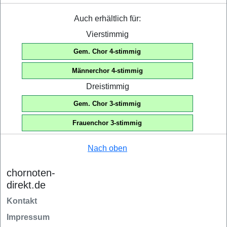
Auch erhältlich für:
Vierstimmig
Gem. Chor 4-stimmig
Männerchor 4-stimmig
Dreistimmig
Gem. Chor 3-stimmig
Frauenchor 3-stimmig
Nach oben
chornoten-
direkt.de
Kontakt
Impressum