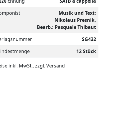
ezeichnung
SATB a cappella
omponist
Musik und Text:
Nikolaus Presnik,
Bearb.: Pasquale Thibaut
erlagsnummer
SG432
indestmenge
12 Stück
ise inkl. MwSt., zzgl. Versand