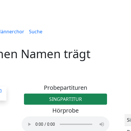
ännerchor
Suche
inen Namen trägt
Probepartituren
SINGPARTITUR
Hörprobe
S