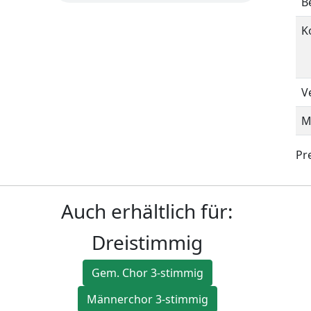
B
K
V
M
Pre
Auch erhältlich für:
Dreistimmig
Gem. Chor 3-stimmig
Männerchor 3-stimmig