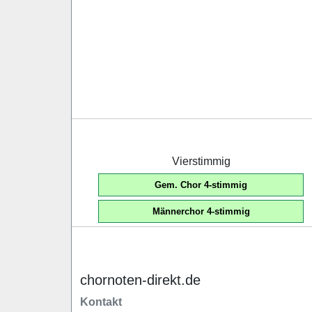
Vierstimmig
Gem. Chor 4-stimmig
Männerchor 4-stimmig
chornoten-direkt.de
Kontakt