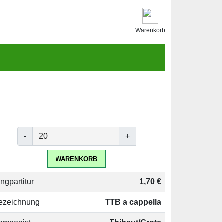
Warenkorb
-
+
WARENKORB
ngpartitur
1,70 €
ezeichnung
TTB a cappella