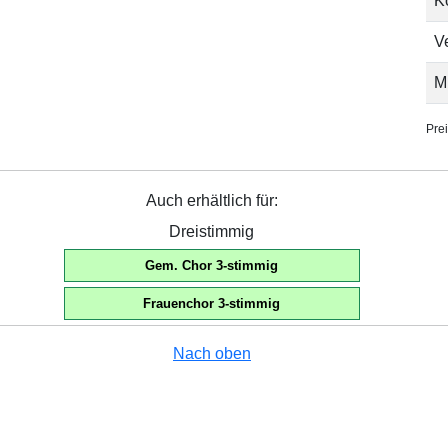
K
V
M
Prei
Auch erhältlich für:
Dreistimmig
Gem. Chor 3-stimmig
Frauenchor 3-stimmig
Nach oben