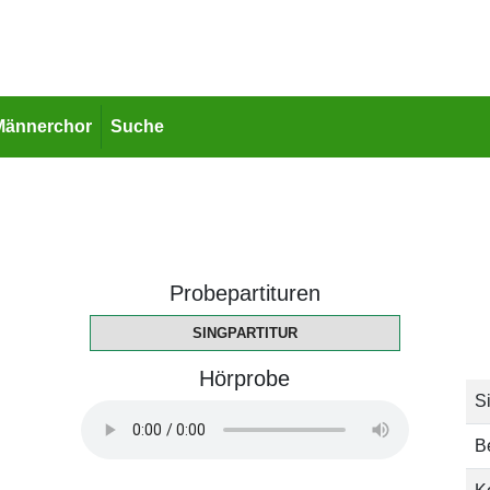
Männerchor
Suche
Probepartituren
SINGPARTITUR
Hörprobe
Si
B