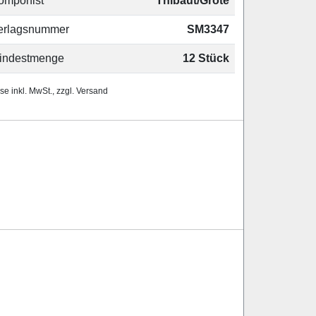
omponist
Thibaut/Grote
erlagsnummer
SM3347
indestmenge
12 Stück
se inkl. MwSt., zzgl. Versand