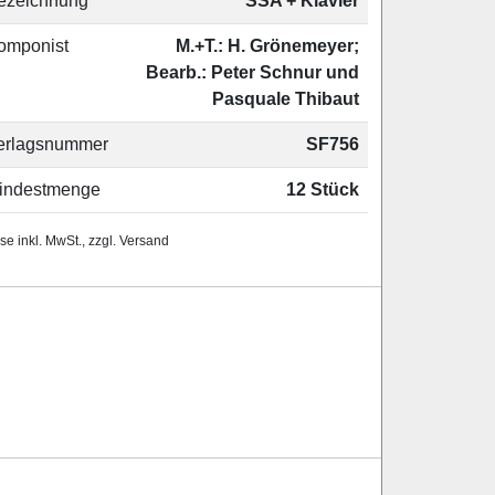
ezeichnung
SSA + Klavier
omponist
M.+T.: H. Grönemeyer;
Bearb.: Peter Schnur und
Pasquale Thibaut
erlagsnummer
SF756
indestmenge
12 Stück
se inkl. MwSt., zzgl. Versand