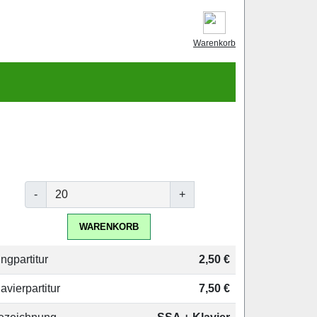
Warenkorb
-
+
WARENKORB
ngpartitur
2,50 €
avierpartitur
7,50 €