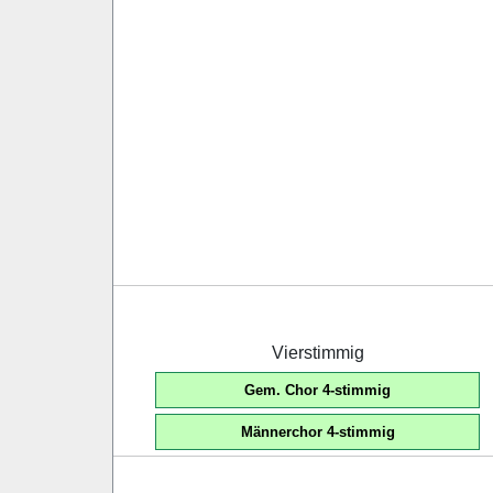
Vierstimmig
Gem. Chor 4-stimmig
Männerchor 4-stimmig