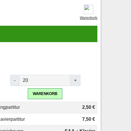
Warenkorb
-
+
WARENKORB
ngpartitur
2,50 €
avierpartitur
7,50 €