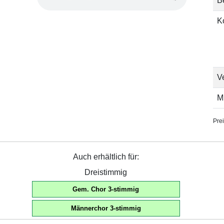
B
K
V
M
Prei
Auch erhältlich für:
Dreistimmig
Gem. Chor 3-stimmig
Männerchor 3-stimmig