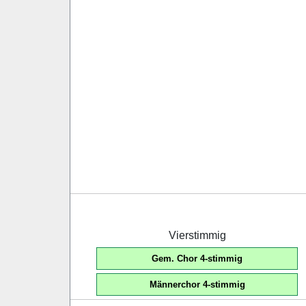
Vierstimmig
Gem. Chor 4-stimmig
Männerchor 4-stimmig